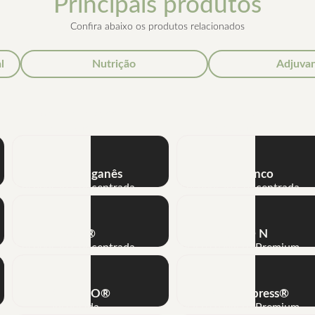
Principais produtos
Confira abaixo os produtos relacionados
l
Nutrição
Adjuva
Combine Max®
Super Clean®
Adjuvante
Adjuvante
NHT® Manganês
NHT® Zinco
Suspensão Concentrada
Suspensão Concentrada
Métis®
Tardus® N
Suspensão Concentrada
Macro e Micro Premium
IZATURBO®
Complet Express®
Inseticida
Macro e Micro Premium