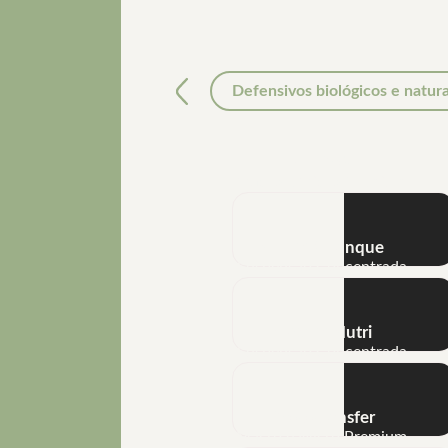
Defensivos biológicos e natura
Anterior
Full Phós
Macro e Micro Premium
NHT® Arranque
Suspensão Concentrada
Métis® Nutri
Suspensão Concentrada
Phototransfer
Macro e Micro Premium