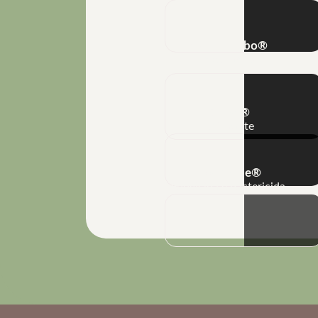
Meli-X Turbo®
Inoculantes
Silkon®
Adjuvante
Bio-Imune®
Fungicida e bactericida