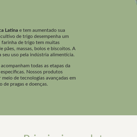
ca Latina
e tem aumentado sua
O cultivo de trigo desempenha um
 farinha de trigo tem muitas
e pães, massas, bolos e biscoitos. A
 seu uso pela indústria alimentícia.
ue acompanham todas as etapas da
s específicas. Nossos produtos
 meio de tecnologias avançadas em
do de pragas e doenças.