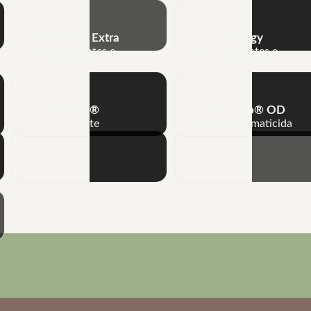
Bioamino® Extra
Bioenergy
Biofertilizantes e
Biofertilizantes e
funcionais
funcionais
Poliflex®
Tricho-Turbo® OD
Adjuvante
Fungicida e nematicida