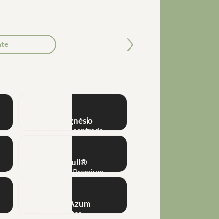
nte
Próximo
NHT® P-Boro-P
Suspensão Concentrada
NHT® Magnésio
Suspensão Concentrada
Mega K Full®
Macro e Micro Premium
Biomax® Azum
Inoculantes