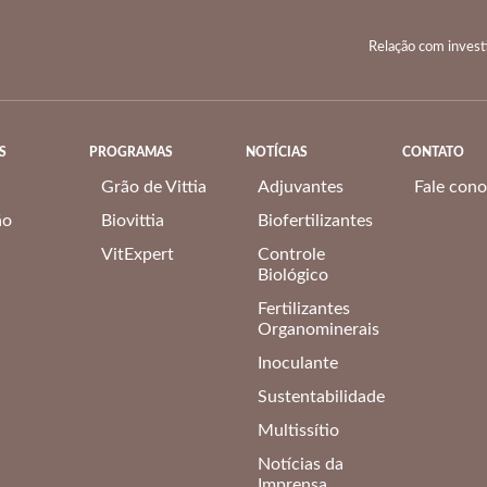
Relação com invest
S
PROGRAMAS
NOTÍCIAS
CONTATO
Grão de Vittia
Adjuvantes
Fale con
ão
Biovittia
Biofertilizantes
VitExpert
Controle
Biológico
Fertilizantes
Organominerais
Inoculante
Sustentabilidade
Multissítio
Notícias da
Imprensa