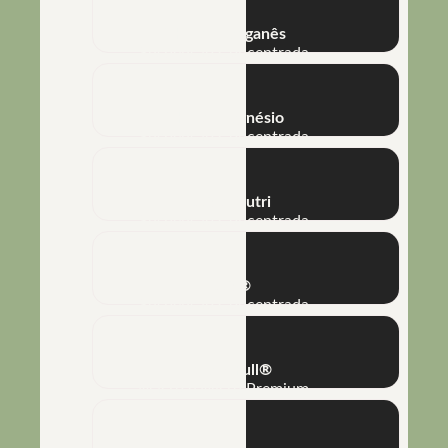
NHT® Manganês
Suspensão Concentrada
NHT® Magnésio
Suspensão Concentrada
Métis® Nutri
Suspensão Concentrada
Métis®
Suspensão Concentrada
Mega K Full®
Macro e Micro Premium