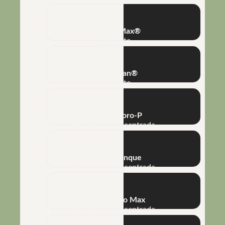
Combine Max®
Adjuvante
Super Clean®
Adjuvante
NHT® P-Boro-P
Suspensão Concentrada
NHT® Arranque
Suspensão Concentrada
NHT® Cálcio Max
Suspensão Concentrada