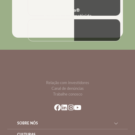
No-Nema®
Fungicida e nematicida
Relação com investidores
Canal de denúncias
Trabalhe conosco
SOBRE NÓS
CULTURAS