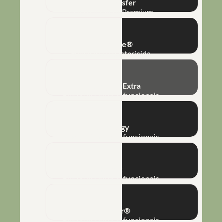
Phototransfer
Macro e Micro Premium
Bio-Imune®
Fungicida e bactericida
Bioamino® Extra
Biofertilizantes e funcionais
Bioenergy
Biofertilizantes e funcionais
Humic
Biofertilizantes e funcionais
Reflector®
Biofertilizantes e funcionais