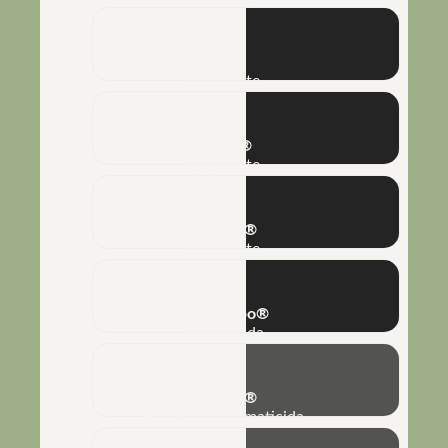
Naft®
Adjuvante
Silkon®
Adjuvante
Poliflex®
Adjuvante
Rizo-Turbo®
Nematicida
Biobaci®
Fungicida e nematicida