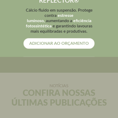
REFLECTOR®
Cálcio fluido em suspensão. Protege
contra
estresse
luminoso,
aumentando a
eficiência
fotossintética
e garantindo lavouras
mais equilibradas e produtivas.
ADICIONAR AO ORÇAMENTO
NOTÍCIAS
CONFIRA NOSSAS
ÚLTIMAS PUBLICAÇÕES