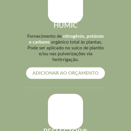
HUMIC
Fornecimento de
nitrogênio, potássio
e carbono
orgânico total às plantas.
Pode ser aplicado no sulco de plantio
e/ou nas pulverizações via
fertirrigação.
ADICIONAR AO ORÇAMENTO