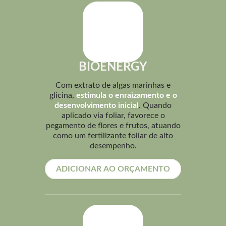
BIOENERGY
Com extrato de algas marinhas e
glicina,
estimula o enraizamento e o
desenvolvimento inicial
. Quando
aplicado via foliar, favorece o
pegamento de flores e frutos, atuando
como um fertilizante foliar de alto
desempenho.
ADICIONAR AO ORÇAMENTO