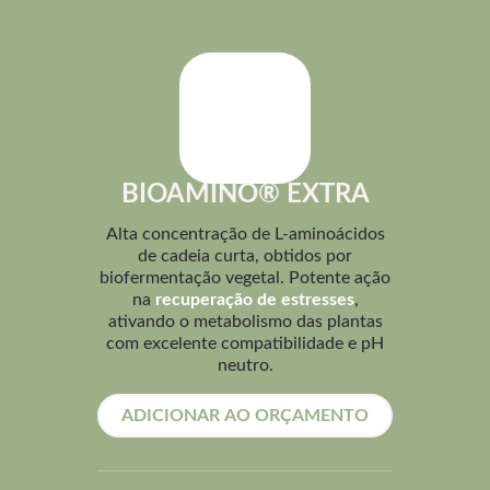
BIOAMINO® EXTRA
Alta concentração de L-aminoácidos
de cadeia curta, obtidos por
biofermentação vegetal. Potente ação
na
recuperação de estresses
,
ativando o metabolismo das plantas
com excelente compatibilidade e pH
neutro.
ADICIONAR AO ORÇAMENTO