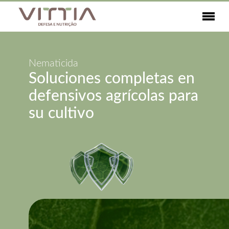
Nematicida
Soluciones completas en
defensivos agrícolas para
su cultivo