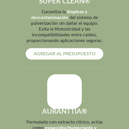
SUPER CLEAN®
Garantiza la
limpieza y
descontaminación
del sistema de
pulverización sin dañar el equipo.
Evita la fitotoxicidad y las
incompatibilidades entre caldos,
proporcionando aplicaciones seguras.
AGREGAR AL PRESUPUESTO
AURANTTIA®
Formulado con extracto cítrico, actúa
como
esparcidor/humectante y