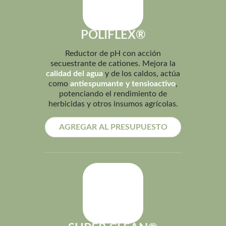
POLIFLEX®
Reductor de pH con acción
secuestrante de cationes. Mejora la
calidad del agua
y de los caldos, actúa
como
antiespumante y tensioactivo
,
potenciando el rendimiento de
herbicidas y otros insumos agrícolas.
AGREGAR AL PRESUPUESTO